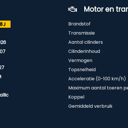
Motor en tra
Brandstof
8J
Transmissie
Aantal cilinders
026
Cilinderinhoud
07
Vermogen
27
Topsnelheid
M
Acceleratie (0-100 km/h)
Maximum aantal toeren p
llic
Koppel
Gemiddeld verbruik