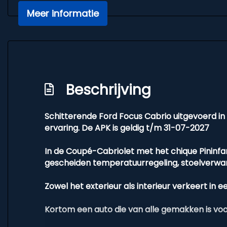
Exterieur
Meer informatie
Buitenspiegels elektrisch verstel- en ver
Centrale vergrendeling met afstandsbedi
Dakspoiler
Dimlichten automatisch
Beschrijving
Mistlampen voor
Verwarmde voorruit
Schitterende Ford Focus Cabrio uitgevoerd in 
ervaring. De APK is geldig t/m 31-07-2027
In de Coupé-Cabriolet met het chique Pininfari
gescheiden temperatuurregeling, stoelverwar
Zowel het exterieur als interieur verkeert in 
Kortom een auto die van alle gemakken is voor