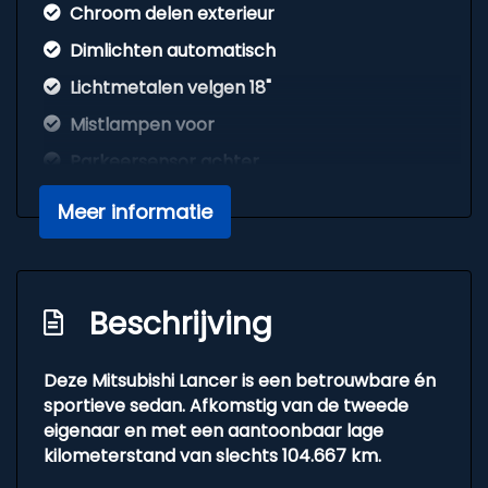
Chroom delen exterieur
Dimlichten automatisch
Lichtmetalen velgen 18"
Mistlampen voor
Parkeersensor achter
Side-skirts
Meer informatie
Sportvelgen
Trekhaak met afneembare kogel
Overige
Beschrijving
Anti blokkeer systeem
Deze Mitsubishi Lancer is een betrouwbare én
Anti doorslip regeling
sportieve sedan. Afkomstig van de tweede
eigenaar en met een aantoonbaar lage
Bestuurdersairbag
kilometerstand van slechts 104.667 km.
Elektronisch stabiliteits programma