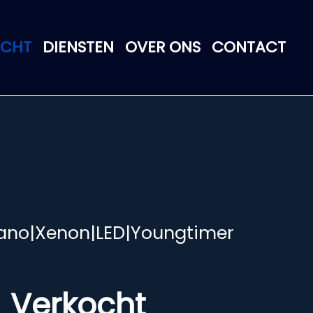
OCHT
DIENSTEN
OVER ONS
CONTACT
Pano|Xenon|LED|Youngtimer
Verkocht