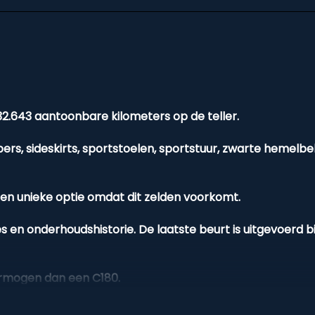
2.643 aantoonbare kilometers op de teller.
s, sideskirts, sportstoelen, sportstuur, zwarte hemelbe
en unieke optie omdat dit zelden voorkomt.
ven voor
s en onderhoudshistorie. De laatste beurt is uitgevoerd b
ermogen dan een C180.
gels en LED knipperlicht achterlichten geven de auto een