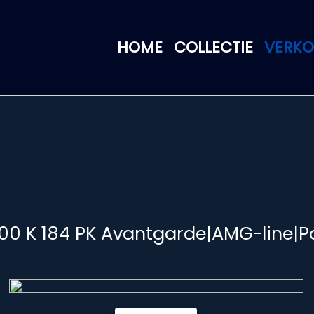
HOME
COLLECTIE
VERK
00 K 184 PK Avantgarde|AMG-line|