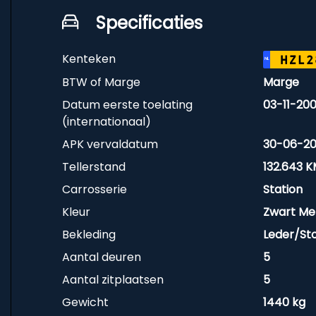
Specificaties
Kenteken
HZL2
NL
BTW of Marge
Marge
Datum eerste toelating
03-11-20
(internationaal)
APK vervaldatum
30-06-2
Tellerstand
132.643 
Carrosserie
Station
Kleur
Zwart Met
Bekleding
Leder/St
Aantal deuren
5
Aantal zitplaatsen
5
Gewicht
1440 kg