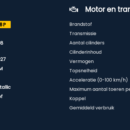
Motor en tra
Brandstof
8P
Transmissie
Aantal cilinders
08
Cilinderinhoud
027
Vermogen
KM
Topsnelheid
Acceleratie (0-100 km/h)
allic
Maximum aantal toeren p
of
Koppel
Gemiddeld verbruik