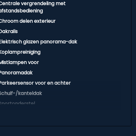
Centrale vergrendeling met
afstandsbediening
Chroom delen exterieur
Dakrails
Elektrisch glazen panorama-dak
Koplampreiniging
Mistlampen voor
Panoramadak
Parkeersensor voor en achter
Schuif-/kanteldak
Sportonderstel
Sportvelgen