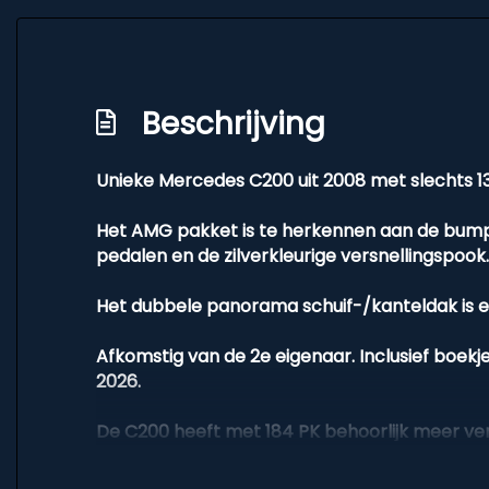
2e eigenaar
Amg vloermatten
Anti blokkeer systeem
Beschrijving
Anti doorslip regeling
Bestuurdersairbag
Unieke Mercedes C200 uit 2008 met slechts 13
Binnenspiegel aut. dimmend
Het AMG pakket is te herkennen aan de bumper
Bluetooth voor bellen
pedalen en de zilverkleurige versnellingspook.
Elektronisch stabiliteits programma
Het dubbele panorama schuif-/kanteldak is e
Geventileerde en geperforeerde remschij
Afkomstig van de 2e eigenaar. Inclusief boekje
Led knipperlicht spiegels
2026.
Metalen pedalen
De C200 heeft met 184 PK behoorlijk meer v
Ovaal rvs uitlaatsierstuk
Passagiersairbag
De bi-Xenon koplampen, LED knipperlicht spie