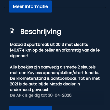
Navigatiesysteem full map
Meer informatie
Parkeersensor voor en achter
Rijstrooksensor
Voorstoelen verwarmd
Beschrijving
Exterieur
Mazda 6 sportbreak uit 2013 met slechts
140.974 km op de teller en afkomstig van de 1e
Achteruitrijcamera
eigenaar!
Bi-xenon koplampen
Bose audio installatie
Alle boekjes zijn aanwezig alsmede 2 sleutels
met een Keyless openen/sluiten/start functie.
Buitenspiegels elektrisch inklapbaar
De kilometerstand is aantoonbaar. Tot en met
Centrale vergrendeling met
2021 is de auto bij de Mazda dealer in
afstandsbediening
onderhoud geweest.
De APK is geldig tot 30-04-2026.
Dakrails
Dimlichten automatisch
Voorzien van bijna alle opties. De meest