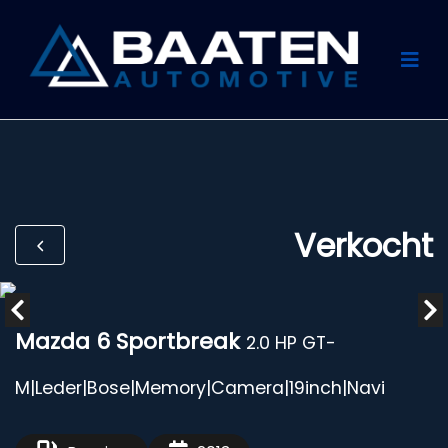
Verkocht
Mazda 6 Sportbreak
2.0 HP GT-
M|Leder|Bose|Memory|Camera|19inch|Navi