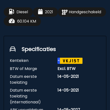
Diesel
2021
Handgeschakeld
60.104 KM
Specificaties
Kenteken
VKJ15T
NL
BTW of Marge
Excl. BTW
Datum eerste
14-05-2021
toelating
Datum eerste
14-05-2021
toelating
(internationaal)
APK vervaldatum
14-05-2027