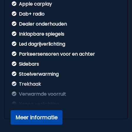
Apple carplay
Dab+ radio
Dealer onderhouden
Inklapbare spiegels
Led dagrijverlichting
Parkeersensoren voor en achter
Sidebars
Stoelverwarming
Trekhaak
Verwarmde voorruit
Xenon verlichting
Exterieur
Meer informatie
Achteruitrijcamera