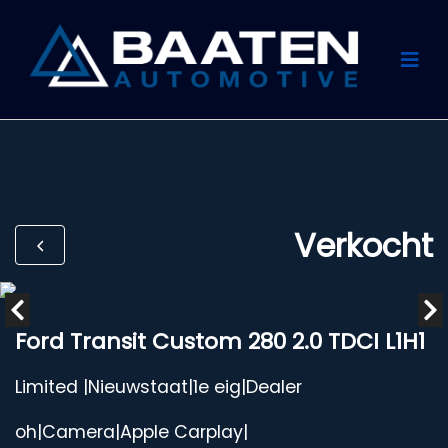
Verkocht
Ford Transit Custom 280 2.0 TDCI L1H1
Limited |Nieuwstaat|1e eig|Dealer
oh|Camera|Apple Carplay|