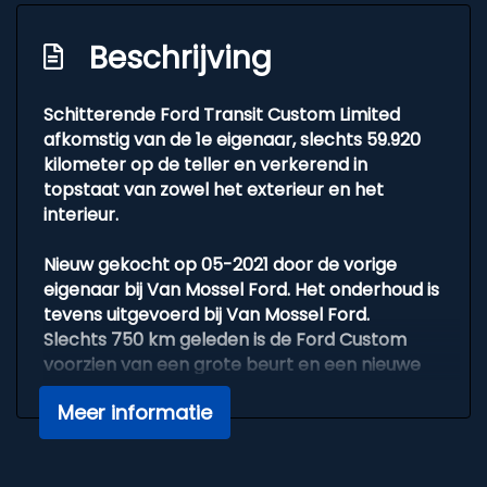
Buitenspiegels elektrisch verstelbaar
Beschrijving
Buitenspiegels verwarmbaar
Centrale vergrendeling
Schitterende Ford Transit Custom Limited
afkomstig van de 1e eigenaar, slechts 59.920
Led dagrijverlichting
kilometer op de teller en verkerend in
Lichtmetalen velgen
topstaat van zowel het exterieur en het
Metaalkleur
interieur.
Parkeersensoren voor en achter
Nieuw gekocht op 05-2021 door de vorige
Sidebars
eigenaar bij Van Mossel Ford. Het onderhoud is
tevens uitgevoerd bij Van Mossel Ford.
Trekhaak
Slechts 750 km geleden is de Ford Custom
Verwarmde voorruit
voorzien van een grote beurt en een nieuwe
APK. De APK is geldig t/m 14 mei 2026.
Overige
Meer informatie
De vorige eigenaar heeft af en toe fietsen
1e eigenaar
vervoerd en wat sportartikelen. Geen