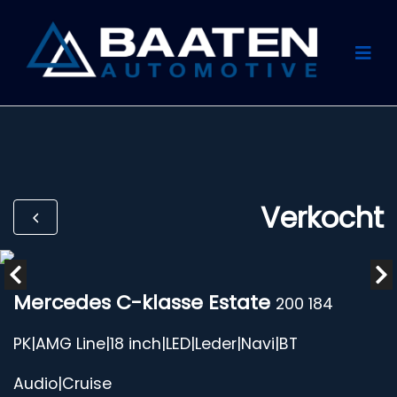
Verkocht
Mercedes C-klasse Estate
200 184
PK|AMG Line|18 inch|LED|Leder|Navi|BT
Audio|Cruise