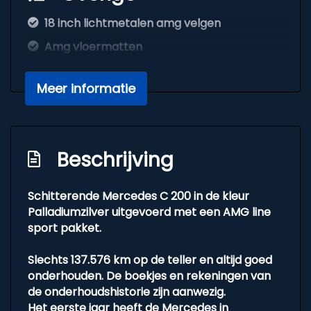
18 inch lichtmetalen amg velgen
Amg vloermatten
Automatische verlichting
Meer informatie
Bluetooth
Bluetooth telefoonvoorbereiding
Bots herkenning en activatie
Beschrijving
Elektronisch stabiliteits programma
Geventileerde en geperforeerde
Schitterende Mercedes C 200 in de kleur
remschijven voor
Palladiumzilver uitgevoerd met een AMG line
sport pakket.
Led knipperlicht spiegels
Schakelpaddles
Slechts 137.576 km op de teller en altijd goed
onderhouden. De boekjes en rekeningen van
Sport uitlaat
de onderhoudshistorie zijn aanwezig.
Uitlaat sierstuk
Het eerste jaar heeft de Mercedes in