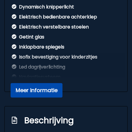
Dynamisch knipperlicht
Elektrisch bedienbare achterklep
Elektrisch verstelbare stoelen
Getint glas
Inklapbare spiegels
Isofix bevestiging voor kinderzitjes
Led dagrijverlichting
Navigatiesysteem
Panoramadak
Meer informatie
Parkeersensoren voor en achter
S-line exterieur
Sportvelgen
Beschrijving
Stoelverwarming