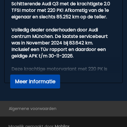
Schitterende Audi Q3 met de krachtigste 2.0
Overige
TFSI motor met 220 PK! Afkomstig van de 1e
eigenaar en slechts 85.252 km op de teller.
1e eigenaar
Automatische verlichting
Volledig dealer onderhouden door Audi
centrum München. De laatste servicebeurt
Binnenspiegel aut. dimmend
was in November 2024 bij 83.642 km.
Bluetooth voor bellen
Inclusief een Tüv rapport en daardoor een
geldige APK t/m 30-11-2026.
Climate control
Dealer onderhouden
Deze krachtige motorvariant met 220 PK is
uniek. In slechts 6,4 seconden is een sprint
Elektrisch verstelbare stoelen
Meer informatie
naar 100 km/u en een topsnelheid van 233
Inklapbare spiegels
km/u mogelijk.
Toch is het benzineverbruik met gemiddeld 1
Multimedia systeem
op 14.9 km aardig zuinig.
Parkeersensoren voor en achter
Algemene voorwaarden
Uitgevoerd in de kleur Utopia blauw met een
Sport uitlaat
S-line pakket, afgevlakt S-line sportstuur en 19
Sportstand
Mogelijk gemaakt door
Mobilox