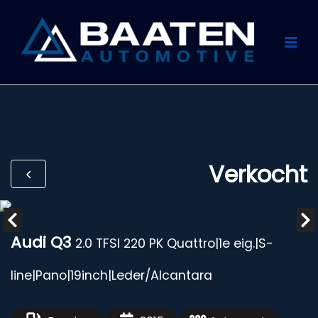
Verkocht
Audi Q3
2.0 TFSI 220 PK Quattro|1e eig.|S-
line|Pano|19inch|Leder/Alcantara