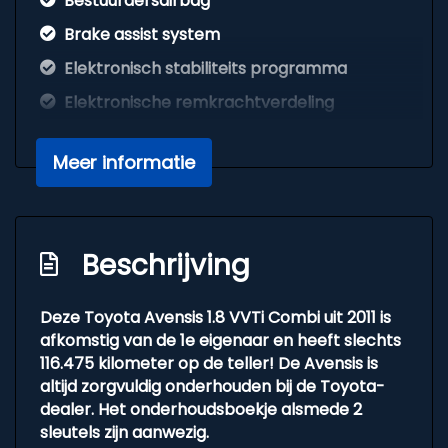
Bestuurdersairbag
Brake assist system
Elektronisch stabiliteits programma
Elektronische remkrachtverdeling
Hoofd airbag(s) achter
Meer informatie
Hoofd airbag(s) voor
Knie airbag(s)
Passagiersairbag
Beschrijving
Zij airbag(s) voor
Interieur
Deze Toyota Avensis 1.8 VVTi Combi uit 2011 is
afkomstig van de 1e eigenaar en heeft slechts
Achterbank in delen neerklapbaar
116.475 kilometer op de teller! De Avensis is
altijd zorgvuldig onderhouden bij de Toyota-
Airco
dealer. Het onderhoudsboekje alsmede 2
Armsteun voor
sleutels zijn aanwezig.