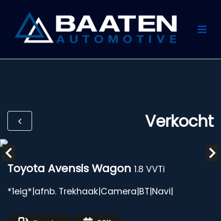
Verkocht
Toyota Avensis Wagon
1.8 VVTi
*1eig*|afnb. Trekhaak|Camera|BT|Navi|