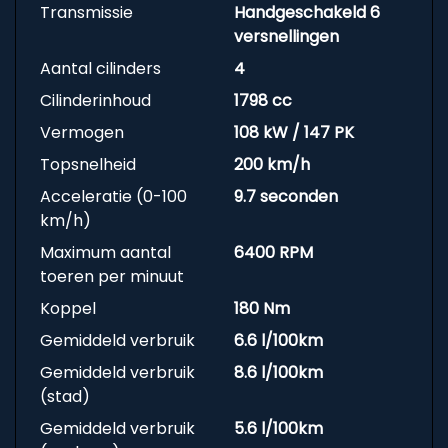
Transmissie
Handgeschakeld 6
versnellingen
Aantal cilinders
4
Cilinderinhoud
1798 cc
Vermogen
108 kW / 147 PK
Topsnelheid
200 km/h
Acceleratie (0-100
9.7 seconden
km/h)
Maximum aantal
6400 RPM
toeren per minuut
Koppel
180 Nm
Gemiddeld verbruik
6.6 l/100km
Gemiddeld verbruik
8.6 l/100km
(stad)
Gemiddeld verbruik
5.6 l/100km