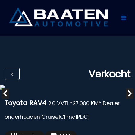
Verkocht
Toyota RAV4
2.0 VVTi *27.000 KM*|Dealer
onderhouden|Cruise|Clima|PDC|