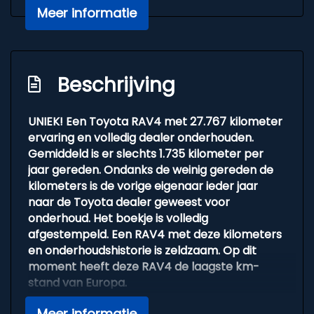
Meer informatie
Hoofd airbag(s) voor
Knie airbag(s)
Passagiersairbag
Beschrijving
Youngtimer
Zij airbag(s) voor
UNIEK! Een Toyota RAV4 met 27.767 kilometer
ervaring en volledig dealer onderhouden.
Exterieur
Gemiddeld is er slechts 1.735 kilometer per
jaar gereden. Ondanks de weinig gereden de
Buitenspiegels elektrisch verstel- en
kilometers is de vorige eigenaar ieder jaar
verwarmbaar
naar de Toyota dealer geweest voor
Centrale vergrendeling met
onderhoud. Het boekje is volledig
afstandsbediening
afgestempeld. Een RAV4 met deze kilometers
en onderhoudshistorie is zeldzaam. Op dit
Dimlichten automatisch
moment heeft deze RAV4 de laagste km-
Extra getint glas achter
stand van Europa.
Lichtmetalen velgen 17"
Meer informatie